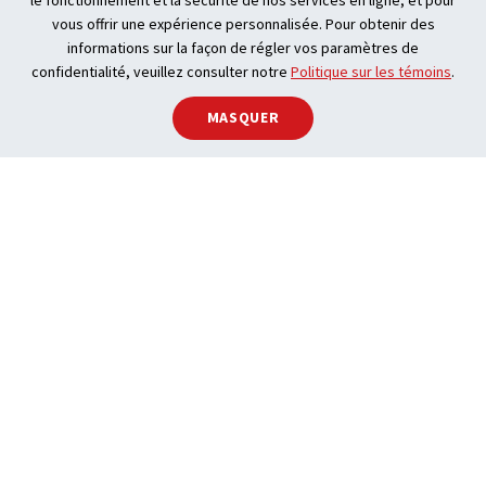
le fonctionnement et la sécurité de nos services en ligne, et pour
vous offrir une expérience personnalisée. Pour obtenir des
informations sur la façon de régler vos paramètres de
confidentialité, veuillez consulter notre
Politique sur les témoins
.
MASQUER
Qu’est-ce qu’un sys­
tème
MLS
®?