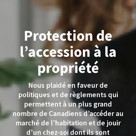
Protection de
l’accession à la
propriété
Nous plaidé en faveur de
politiques et de règlements qui
permettent à un plus grand
nombre de Canadiens d’accéder au
marché de l’habitation et de jouir
d’un chez-soi dont ils sont