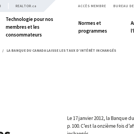
I
REALTOR.ca
ACCÈS MEMBRE
BUREAU DE
Technologie pour nos
Normes et
A
membres et les
programmes
l
consommateurs
/
LA BANQUE DU CANADA LAISSE LES TAUX D’INTÉRÊT INCHANGÉS
Le 17 janvier 2012, la Banque d
p. 100. C’est la onzième fois d
es
inchangés.