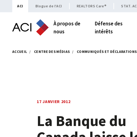
Skip to content
ACI
Blogue de l'ACI
REALTORS Care®
STAT. AC
À propos de
Défense des
nous
intérêts
ACCUEIL
/
CENTRE DES MÉDIAS
/
COMMUNIQUÉS ET DÉCLARATIONS
17 JANVIER 2012
La Banque du
Canada laisse l