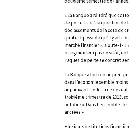
deuxième semestre de l’année.
« La Banque a réitéré que cett
de perte face à la question de 
déclassements de la cote de cr
qu’il est possible qu’il y ait co
marché financier », ajoute-t-il.
n’augmentera pas de sitôt; en fai
risques de perte se concrétisen
La Banque a fait remarquer que 
dans l’économie semble moins 
auparavant, celle-ci ne devrai
troisième trimestre de 2013, s
octobre ». Dans l’ensemble, les
ancrées ».
Plusieurs institutions financi