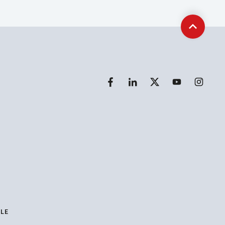
Retour e
LLE