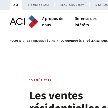
Skip to content
ACI
Blogue de l'ACI
REALTORS Care®
STAT. AC
À propos de
Défense des
nous
intérêts
ACCUEIL
/
CENTRE DES MÉDIAS
/
COMMUNIQUÉS ET DÉCLARATIONS
15 AOÛT 2012
Les ventes
résidentielles s