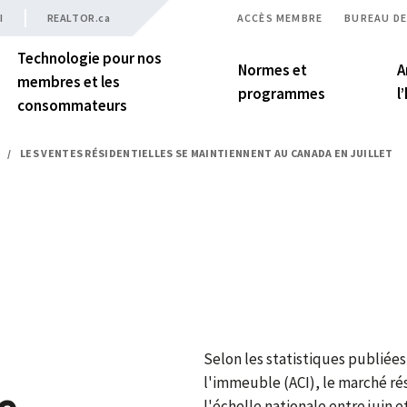
I
REALTOR.ca
ACCÈS MEMBRE
BUREAU DE
Technologie pour nos
Normes et
A
membres et les
programmes
l
consommateurs
/
LES VENTES RÉSIDENTIELLES SE MAINTIENNENT AU CANADA EN JUILLET
Selon les statistiques publiées
l'immeuble (ACI), le marché ré
e
l'échelle nationale entre juin e