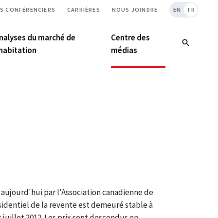
S CONFÉRENCIERS
CARRIÈRES
NOUS JOINDRE
EN
FR
nalyses du marché de
Centre des
’habitation
médias
 aujourd'hui par l'Association canadienne de
sidentiel de la revente est demeuré stable à
t juillet 2012. Les prix sont descendus en