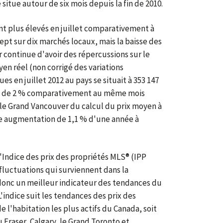
situe autour de six mois depuis la fin de 2010.
nt plus élevés en juillet comparativement à
ept sur dix marchés locaux, mais la baisse des
 continue d'avoir des répercussions sur le
yen réel (non corrigé des variations
s en juillet 2012 au pays se situait à 353 147
se de 2 % comparativement au même mois
t le Grand Vancouver du calcul du prix moyen à
ne augmentation de 1,1 % d'une année à
'Indice des prix des propriétés MLS® (IPP
fluctuations qui surviennent dans la
 donc un meilleur indicateur des tendances du
'indice suit les tendances des prix des
 l'habitation les plus actifs du Canada, soit
u Fraser, Calgary, le Grand Toronto et