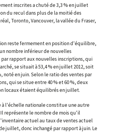
ent inscrites a chuté de 3,3 % en juillet
on du recul dans plus de la moitié des
éal, Toronto, Vancouver, la vallée du Fraser,
tion reste fermement en position d'équilibre,
'un nombre inférieur de nouvelles
s par rapport aux nouvelles inscriptions, qui
rché, se situait à 53,4 % en juillet 2012, soit
 noté en juin. Selon le ratio des ventes par
ons, qui se situe entre 40 % et 60 %, deux
n locaux étaient équilibrés en juillet.
 à l'échelle nationale constitue une autre
Il représente le nombre de mois qu'il
'inventaire actuel au taux de ventes actuel
in de juillet, donc inchangé par rapport à juin. Le