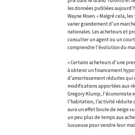
prix dans le Grand Toronto et l
les données publiées aujourd'hu
Wayne Moen. « Malgré cela, les
varier grandement d'un marché 
nationales. Les acheteurs et pr
consulter un agent ou un courti
comprendre l'évolution du marc
« Certains acheteurs d'une pre
à obtenir un financement hypot
d'amortissement réduites qui o
modifications apportées aux règ
Gregory Klump, l'économiste en
l'habitation, l’activité réduit
aura un effet boule de neige s
un peu plus de temps aux achet
luxueuse pour vendre leur mais