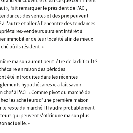
e Grand Vancouver, et c’est ce que confirment
i », fait remarquer le président de l'ACI,
 tendances des ventes et des prix peuvent
à l'autre et aller à l'encontre des tendances
opriétaires-vendeurs auraient intérêt à
er immobilier de leur localité afin de mieux
hé où ils résident. »
mière maison auront peut-être de la difficulté
hécaire en raison des périodes
nt été introduites dans les récentes
lements hypothécaires », a fait savoir
 chef à l'ACI. « Comme pivot du marché de
e chez les acheteurs d’une première maison
ur le reste du marché. Il faudra probablement
eurs qui peuvent s'offrir une maison plus
on actuelle. »