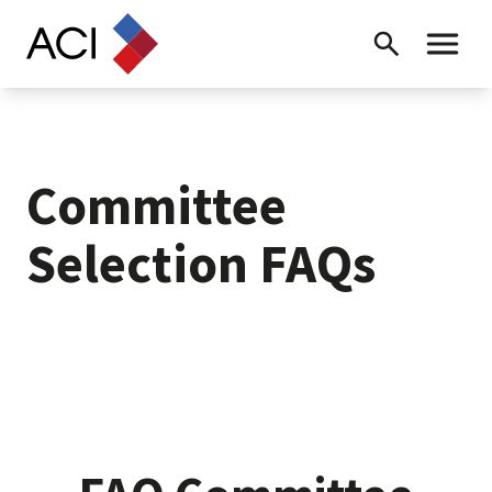
Skip to content
Recherche
Menu ba
Committee
Selection FAQs