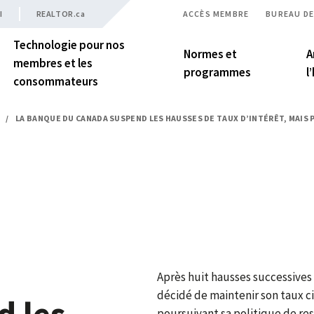
I
REALTOR.ca
ACCÈS MEMBRE
BUREAU DE
Technologie pour nos
Normes et
A
membres et les
programmes
l
consommateurs
/
LA BANQUE DU CANADA SUSPEND LES HAUSSES DE TAUX D’INTÉRÊT, MAI
Après huit hausses successives
décidé de maintenir son taux ci
 les
poursuivant sa politique de re