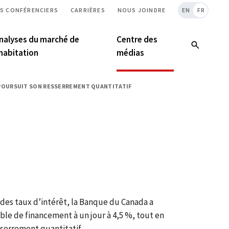
S CONFÉRENCIERS
CARRIÈRES
NOUS JOINDRE
EN
FR
nalyses du marché de
Centre des
’habitation
médias
S POURSUIT SON RESSERREMENT QUANTITATIF
 des taux d’intérêt, la Banque du Canada a
ble de financement à un jour à 4,5 %, tout en
sserrement quantitatif.