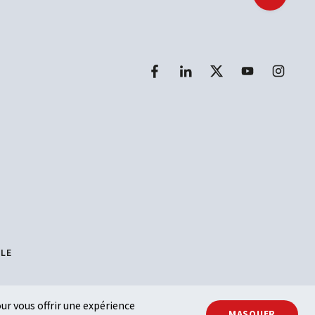
Retour e
LLE
ur vous offrir une expérience
MASQUER