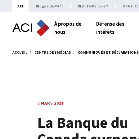
Skip to content
ACI
Blogue de l'ACI
REALTORS Care®
STAT. AC
À propos de
Défense des
nous
intérêts
ACCUEIL
/
CENTRE DES MÉDIAS
/
COMMUNIQUÉS ET DÉCLARATIONS
9 MARS 2023
La Banque du
Canada suspend