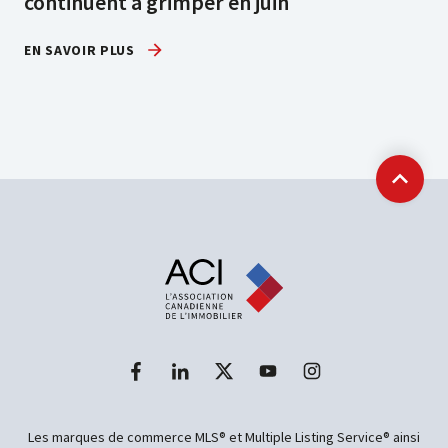
continuent à grimper en juin
EN SAVOIR PLUS
Retour
Les marques de commerce MLS® et Multiple Listing Service® ainsi