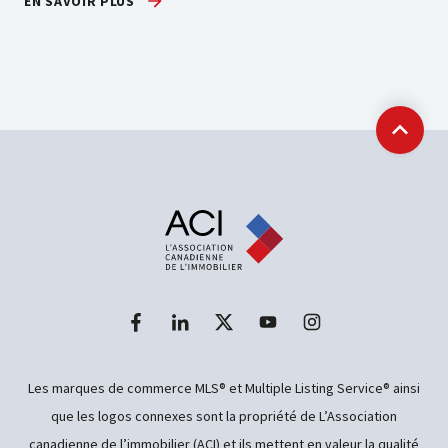
EN SAVOIR PLUS
Retour
Les marques de commerce MLS® et Multiple Listing Service® ainsi
que les logos connexes sont la propriété de L’Association
canadienne de l’immobilier (ACI) et ils mettent en valeur la qualité