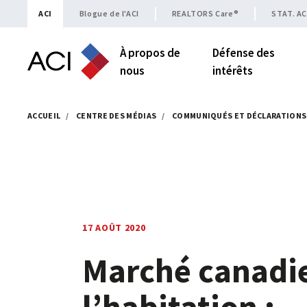
Skip to content
ACI
Blogue de l'ACI
REALTORS Care®
STAT. AC
À propos de
Défense des
nous
intérêts
ACCUEIL
/
CENTRE DES MÉDIAS
/
COMMUNIQUÉS ET DÉCLARATIONS
17 AOÛT 2020
Marché canadi
l’habitation :