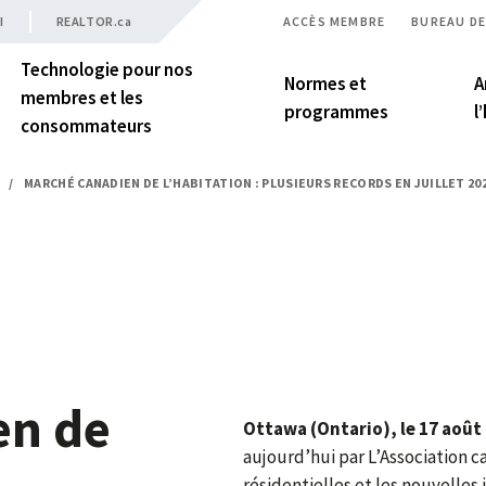
I
REALTOR.ca
ACCÈS MEMBRE
BUREAU DE
Technologie pour nos
Normes et
A
membres et les
programmes
l
consommateurs
/
MARCHÉ CANADIEN DE L’HABITATION : PLUSIEURS RECORDS EN JUILLET 20
en de
Ottawa (Ontario), le 17 août
aujourd’hui par L’Association 
résidentielles et les nouvelles 