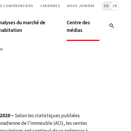
S CONFÉRENCIERS
CARRIÈRES
NOUS JOINDRE
EN
FR
nalyses du marché de
Centre des
’habitation
médias
20
 2020 –
Selon les statistiques publiées
canadienne de l’immeuble (ACI), les ventes
inscriptions ont continué de se redresser à