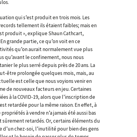
ulos.
tuation qui s’est produit en trois mois. Les
 records tellement ils étaient faibles; mais en
s’est produit », explique Shaun Cathcart,
 En grande partie, ce qu’on voit en ce
ctivités qu’on aurait normalement vue plus
us qu’avant le confinement, nous nous
anier le plus serré depuis près de 20 ans. La
eut-être prolongée quelques mois, mais, au
tuelle est celle que nous voyions venir en
même de nouveaux facteurs en jeu. Certaines
ées à la COVID-19, alors que l’inscription de
st retardée pour la même raison. En effet, à
 propriétés à vendre n’a jamais été aussi bas
nt sûrement retardés. Or, certains éléments du
d’un chez-soi, l’inutilité pour bien des gens
iller et le besoin de passer plus de temps