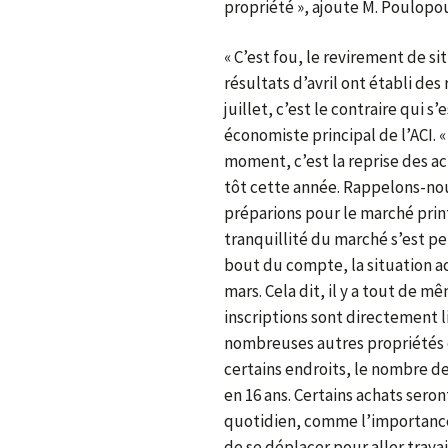
propriété », ajoute M. Poulopo
« C’est fou, le revirement de si
résultats d’avril ont établi des
juillet, c’est le contraire qui 
économiste principal de l’ACI. «
moment, c’est la reprise des a
tôt cette année. Rappelons-no
préparions pour le marché print
tranquillité du marché s’est p
bout du compte, la situation ac
mars. Cela dit, il y a tout de 
inscriptions sont directement li
nombreuses autres propriétés e
certains endroits, le nombre de
en 16 ans. Certains achats sero
quotidien, comme l’importance 
de se déplacer pour aller trava