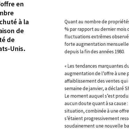
’offre en
embre
chuté à la
Quant au nombre de propriétés 
% par rapport au dernier mois d
aison de
fluctuations extrêmes observée
ité de
forte augmentation mensuelle d
ats-Unis.
depuis la fin des années 1980.
« Les tendances marquantes du
augmentation de l’offre à une p
affaiblissement des ventes qui 
semaine de janvier, a déclaré S
Le moment auquel s’est produi
aucun doute quant à sa cause : l
situation, combinée à une offre
s’étaient progressivement ress
soudainement une nouvelle bais