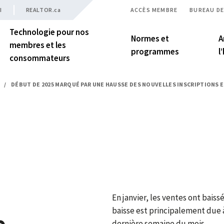
I
REALTOR.ca
ACCÈS MEMBRE
BUREAU DE
Technologie pour nos
Normes et
A
membres et les
programmes
l
consommateurs
/
DÉBUT DE 2025 MARQUÉ PAR UNE HAUSSE DES NOUVELLES INSCRIPTIONS ET
En janvier, les ventes ont baiss
baisse est principalement due 
e
dernière semaine du mois.