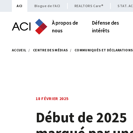
Skip to content
ACI
Blogue de l'ACI
REALTORS Care®
STAT. AC
À propos de
Défense des
nous
intérêts
ACCUEIL
/
CENTRE DES MÉDIAS
/
COMMUNIQUÉS ET DÉCLARATIONS
18 FÉVRIER 2025
Début de 2025
marqué par un