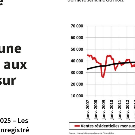
 une
e aux
sur
2025 – Les
nregistré