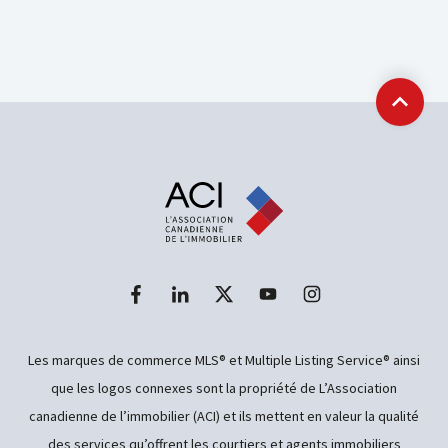
Retour
Les marques de commerce MLS® et Multiple Listing Service® ainsi
que les logos connexes sont la propriété de L’Association
canadienne de l’immobilier (ACI) et ils mettent en valeur la qualité
des services qu’offrent les courtiers et agents immobiliers