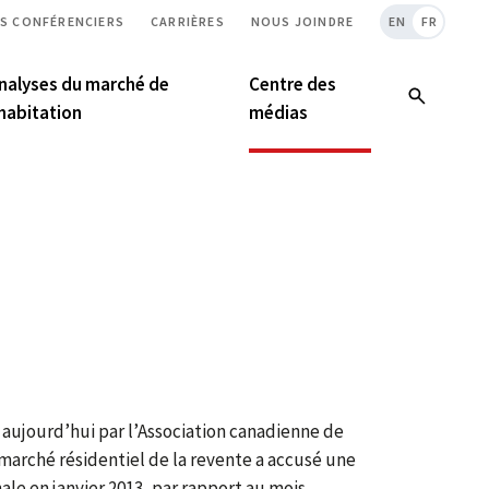
S CONFÉRENCIERS
CARRIÈRES
NOUS JOINDRE
EN
FR
nalyses du marché de
Centre des
’habitation
médias
 aujourd’hui par l’Association canadienne de
 marché résidentiel de la revente a accusé une
ale en janvier 2013, par rapport au mois