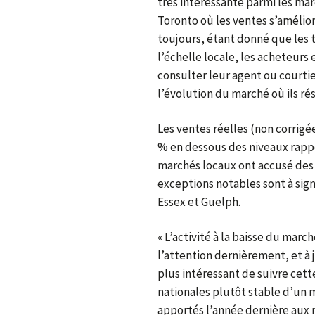
très intéressante parmi les m
Toronto où les ventes s’amélior
toujours, étant donné que les 
l’échelle locale, les acheteurs
consulter leur agent ou courti
l’évolution du marché où ils rés
Les ventes réelles (non corrigée
% en dessous des niveaux rappor
marchés locaux ont accusé des v
exceptions notables sont à sig
Essex et Guelph.
« L’activité à la baisse du mar
l’attention dernièrement, et à 
plus intéressant de suivre cet
nationales plutôt stable d’un 
apportés l’année dernière aux r