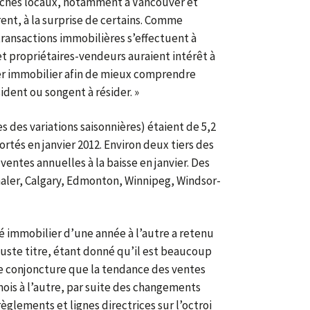
archés locaux, notamment à Vancouver et
ent, à la surprise de certains. Comme
transactions immobilières s’effectuent à
 et propriétaires-vendeurs auraient intérêt à
er immobilier afin de mieux comprendre
ident ou songent à résider. »
s des variations saisonnières) étaient de 5,2
tés en janvier 2012. Environ deux tiers des
entes annuelles à la baisse en janvier. Des
naler, Calgary, Edmonton, Winnipeg, Windsor-
ché immobilier d’une année à l’autre a retenu
juste titre, étant donné qu’il est beaucoup
te conjoncture que la tendance des ventes
mois à l’autre, par suite des changements
èglements et lignes directrices sur l’octroi