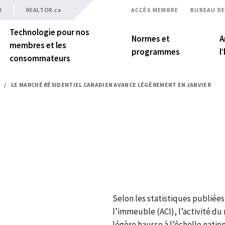
I
REALTOR.ca
ACCÈS MEMBRE
BUREAU DE
Technologie pour nos
Normes et
A
membres et les
programmes
l
consommateurs
/
LE MARCHÉ RÉSIDENTIEL CANADIEN AVANCE LÉGÈREMENT EN JANVIER
Selon les statistiques publiées
l’immeuble (ACI), l’activité du
légère hausse à l’échelle nation