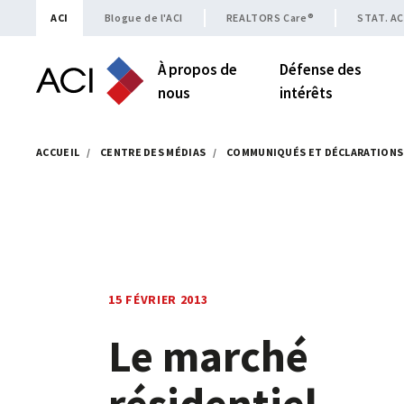
Skip to content
ACI
Blogue de l'ACI
REALTORS Care®
STAT. AC
À propos de
Défense des
nous
intérêts
ACCUEIL
/
CENTRE DES MÉDIAS
/
COMMUNIQUÉS ET DÉCLARATIONS
15 FÉVRIER 2013
Le marché
résidentiel