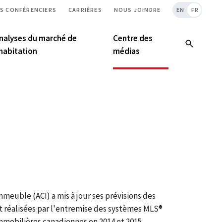
S CONFÉRENCIERS
CARRIÈRES
NOUS JOINDRE
EN
FR
nalyses du marché de
Centre des
’habitation
médias
mmeuble (ACI) a mis à jour ses prévisions des
nt réalisées par l'entremise des systèmes MLS®
mmobilières canadiennes en 2014 et 2015.