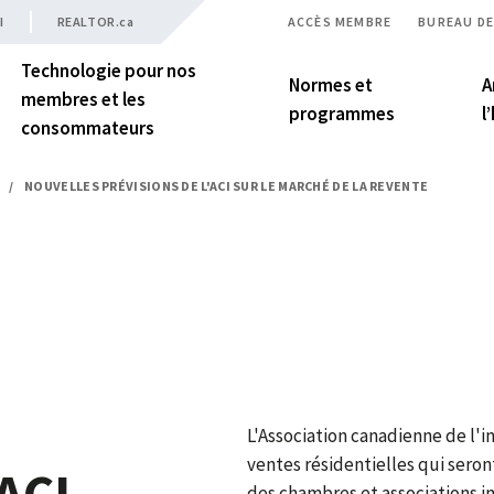
I
REALTOR.ca
ACCÈS MEMBRE
BUREAU DE
Technologie pour nos
Normes et
A
membres et les
programmes
l
consommateurs
/
NOUVELLES PRÉVISIONS DE L'ACI SUR LE MARCHÉ DE LA REVENTE
L'Association canadienne de l'i
ventes résidentielles qui sero
'ACI
des chambres et associations i