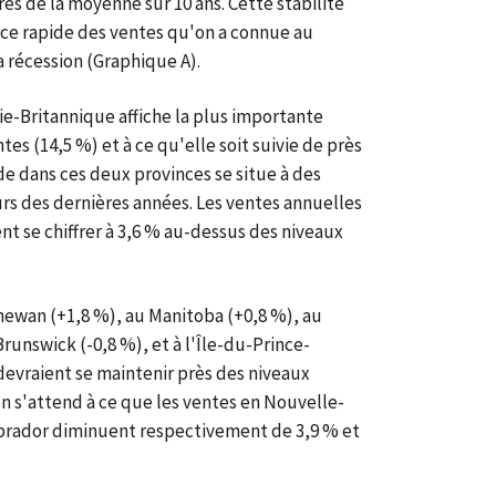
ès de la moyenne sur 10 ans. Cette stabilité
nce rapide des ventes qu'on a connue au
a récession (Graphique A).
ie-Britannique affiche la plus importante
s (14,5 %) et à ce qu'elle soit suivie de près
de dans ces deux provinces se situe à des
rs des dernières années. Les ventes annuelles
nt se chiffrer à 3,6 % au-dessus des niveaux
ewan (+1,8 %), au Manitoba (+0,8 %), au
unswick (-0,8 %), et à l'Île-du-Prince-
vraient se maintenir près des niveaux
on s'attend à ce que les ventes en Nouvelle-
brador diminuent respectivement de 3,9 % et