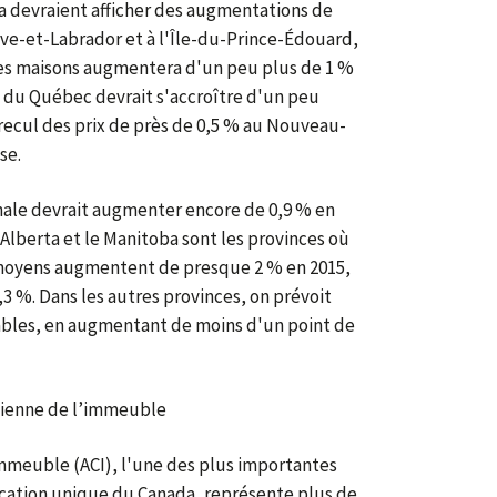
a devraient afficher des augmentations de
ve-et-Labrador et à l'Île-du-Prince-Édouard,
des maisons augmentera d'un peu plus de 1 %
i du Québec devrait s'accroître d'un peu
 recul des prix de près de 0,5 % au Nouveau-
se.
onale devrait augmenter encore de 0,9 % en
'Alberta et le Manitoba sont les provinces où
x moyens augmentent de presque 2 % en 2015,
1,3 %. Dans les autres provinces, on prévoit
ables, en augmentant de moins d'un point de
adienne de l’immeuble
immeuble (ACI), l'une des plus importantes
ocation unique du Canada, représente plus de