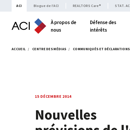
Skip to content
ACI
Blogue de l'ACI
REALTORS Care®
STAT. AC
À propos de
Défense des
nous
intérêts
ACCUEIL
/
CENTRE DES MÉDIAS
/
COMMUNIQUÉS ET DÉCLARATIONS
15 DÉCEMBRE 2014
Nouvelles
prévisions de l