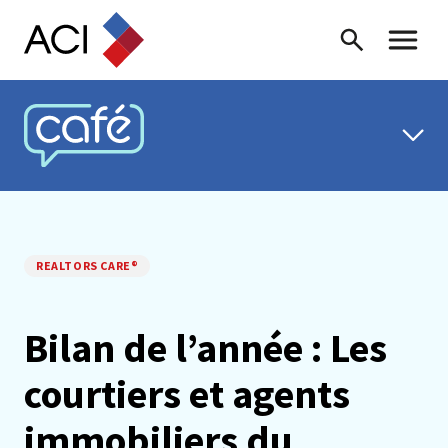
Skip to content
Recherche
Menu ba
CAFÉ ACI
REALTORS CARE®
Bilan de l’année : Les
courtiers et agents
immobiliers du