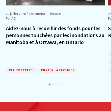
22 juillet 2026
/ 1 minute(s) de lecture
24
Par ACI
Pa
Aidez-nous à recueillir des fonds pour les
S
personnes touchées par les inondations au
R
Manitoba et à Ottawa, en Ontario
REALTORS CARE®
CONTENU À PARTAGER