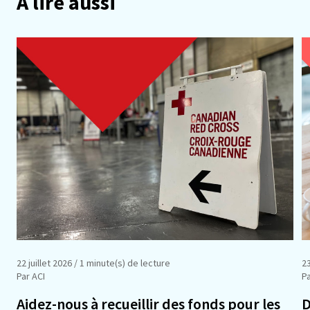
À lire aussi
22 juillet 2026
/ 1 minute(s) de lecture
23
Par ACI
P
Aidez-nous à recueillir des fonds pour les
D