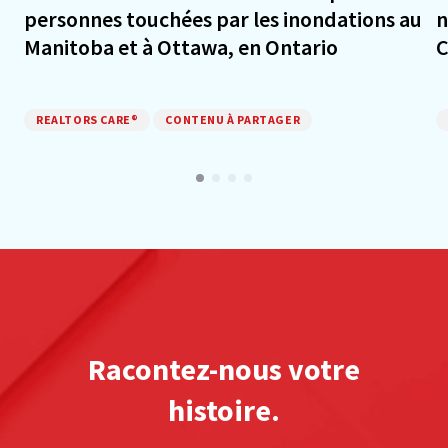
personnes touchées par les inondations au
n
Manitoba et à Ottawa, en Ontario
REALTORS CARE®
CONTENU À PARTAGER
Racontez-nous votre
histoire.