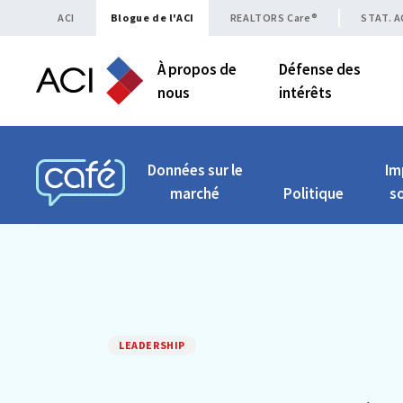
Skip to content
ACI
Blogue de l'ACI
REALTORS Care®
STAT. A
À propos de
Défense des
nous
intérêts
Données sur le
Im
marché
Politique
so
CAFÉ ACI
LEADERSHIP