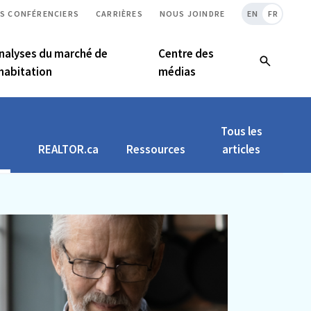
S CONFÉRENCIERS
CARRIÈRES
NOUS JOINDRE
EN
FR
nalyses du marché de
Centre des
’habitation
médias
Tous les
REALTOR.ca
Ressources
articles