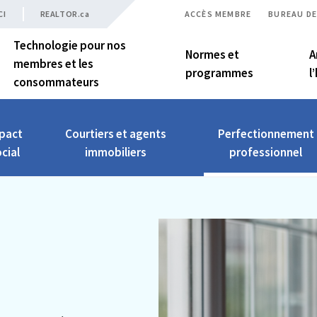
CI
REALTOR.ca
ACCÈS MEMBRE
BUREAU DE
Technologie pour nos
Normes et
A
membres et les
programmes
l
consommateurs
pact
Courtiers et agents
Perfectionnement
cial
immobiliers
professionnel