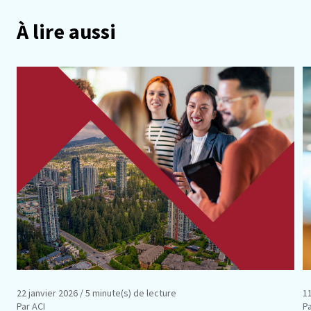
À lire aussi
22 janvier 2026
/ 5 minute(s) de lecture
1
Par ACI
Pa