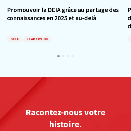
Promouvoir la DEIA grâce au partage des
P
connaissances en 2025 et au-delà
d
d
DEIA
LEADERSHIP
Racontez-nous votre
histoire.