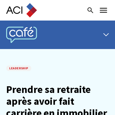
Skip to content
Recherche
Menu ba
CAFÉ ACI
LEADERSHIP
Prendre sa retraite
après avoir fait
carrière en immobilier