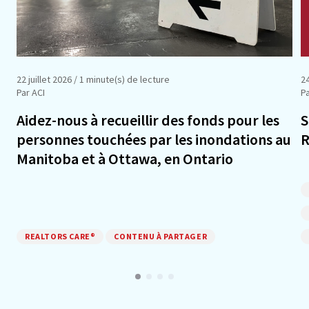
22 juillet 2026
/ 1 minute(s) de lecture
24
Par ACI
Pa
Aidez-nous à recueillir des fonds pour les
S
personnes touchées par les inondations au
R
Manitoba et à Ottawa, en Ontario
REALTORS CARE®
CONTENU À PARTAGER