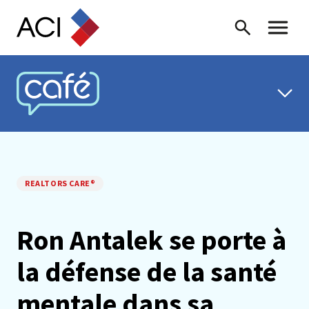
Skip to content
Recherche
Menu ba
CAFÉ ACI
REALTORS CARE®
Ron Antalek se porte à
la défense de la santé
mentale dans sa