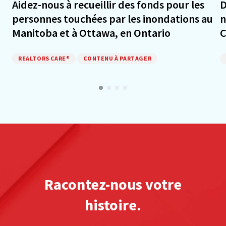
Aidez-nous à recueillir des fonds pour les
D
personnes touchées par les inondations au
n
Manitoba et à Ottawa, en Ontario
REALTORS CARE®
CONTENU À PARTAGER
Racontez-nous votre
histoire.