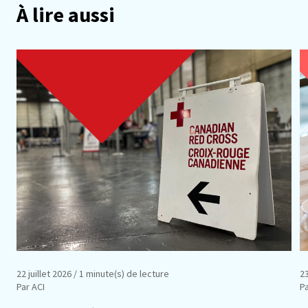
À lire aussi
22 juillet 2026
/ 1 minute(s) de lecture
23
Par ACI
P