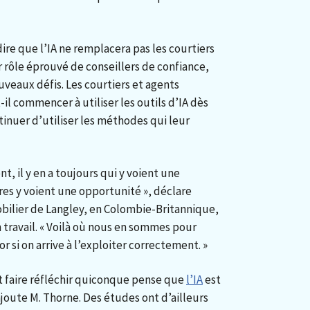
ire que l’IA ne remplacera pas les courtiers
 rôle éprouvé de conseillers de confiance,
veaux défis. Les courtiers et agents
-il commencer à utiliser les outils d’IA dès
nuer d’utiliser les méthodes qui leur
, il y en a toujours qui y voient une
res y voient une opportunité », déclare
bilier de Langley, en Colombie-Britannique,
on travail. « Voilà où nous en sommes pour
or si on arrive à l’exploiter correctement. »
it faire réfléchir quiconque pense que
l’IA
est
ajoute M. Thorne. Des études ont d’ailleurs