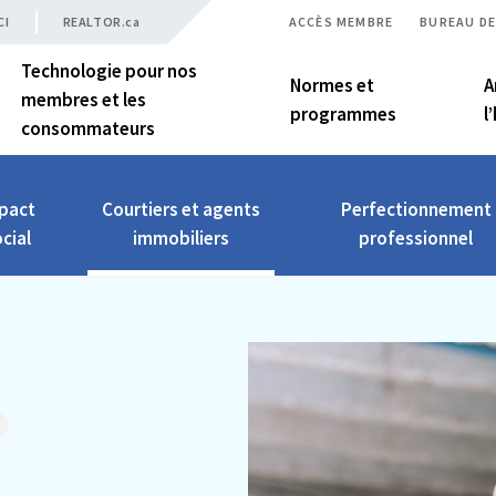
CI
REALTOR.ca
ACCÈS MEMBRE
BUREAU DE
Technologie pour nos
Normes et
A
membres et les
programmes
l
consommateurs
pact
Courtiers et agents
Perfectionnement
cial
immobiliers
professionnel