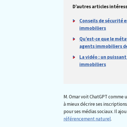
D’autres articles intéres
Conseils de sécurité e
immobiliers
Qu’est-ce que le méta
agents immobiliers de
La vidéo : un puissant
immobiliers
M. Omar voit ChatGPT comme un o
à mieux décrire ses inscription
pour ses médias sociaux. Il ajou
référencement naturel
.