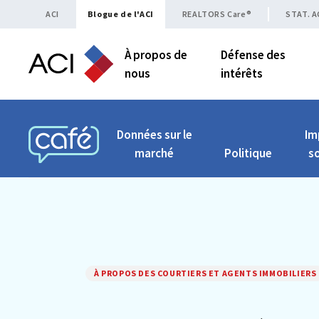
Skip to content
ACI
Blogue de l'ACI
REALTORS Care®
STAT. A
À propos de
Défense des
nous
intérêts
Données sur le
Im
marché
Politique
so
CAFÉ ACI
À PROPOS DES COURTIERS ET AGENTS IMMOBILIERS