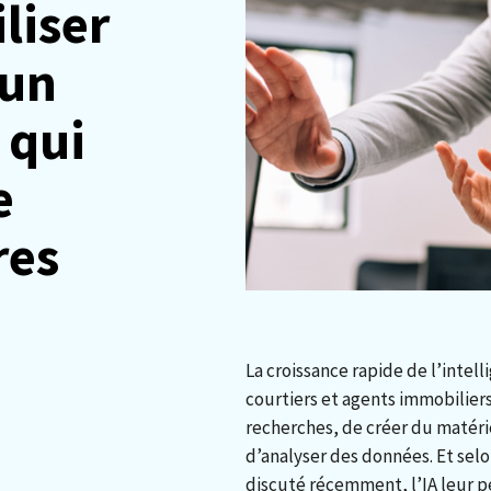
liser
 un
 qui
e
res
La croissance rapide de l’intelli
courtiers et agents immobilier
recherches, de créer du matérie
d’analyser des données. Et sel
discuté récemment, l’IA leur p