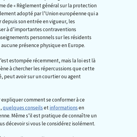
e de « Règlement général sur la protection
règlement adopté par l’Union européenne qui a
 depuis son entrée en vigueur, les
ser à d’importantes contraventions
enseignements personnels sur les résidents
t aucune présence physique en Europe.
s’est estompée récemment, mais la loi est là
ène à chercher les répercussions que cette
, peut avoir sur un courtier ou agent
 expliquer comment se conformer à ce
e,
quelques conseils
et
informations
en
nne. Même s’il est pratique de connaître un
ous décevoir si vous le considérez isolément.