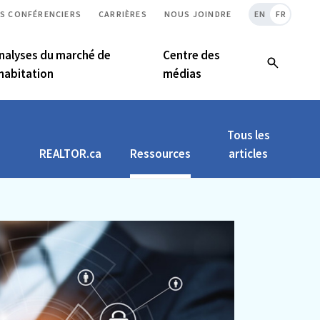
S CONFÉRENCIERS
CARRIÈRES
NOUS JOINDRE
EN
FR
nalyses du marché de
Centre des
’habitation
médias
Tous les
REALTOR.ca
Ressources
articles