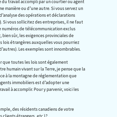
é du travail accompli par un courtier ou agent
e manière ou d’une autre. Si vous servez un
e d’analyse des opérations et déclarations
Si vous sollicitez des entreprises, il ne faut
 de numéros de télécommunication exclus
 bien sûr, les exigences provinciales de
les lois étrangères auxquelles vous pourriez
 d’autres). Les exemples sont innombrables.
r que toutes les lois sont également
tre humain vivant sur la Terre, je pense que la
face à la montagne de réglementation que
 agents immobiliers est d’adopter une
vail à accomplir. Pour y parvenir, voici les
xemple, des résidents canadiens de votre
 clients étrangers, etc.)?