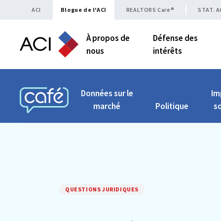
Skip to content
ACI
Blogue de l'ACI
REALTORS Care®
STAT. A
À propos de
Défense des
nous
intérêts
Données sur le
Im
marché
Politique
so
CAFÉ ACI
QUESTIONS JURIDIQUES