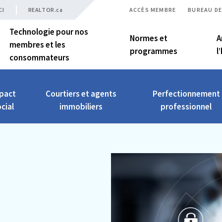
CI
REALTOR.ca
ACCÈS MEMBRE
BUREAU DE
Technologie pour nos
Normes et
A
membres et les
programmes
l
consommateurs
pact
Courtiers et agents
Perfectionnement
cial
immobiliers
professionnel