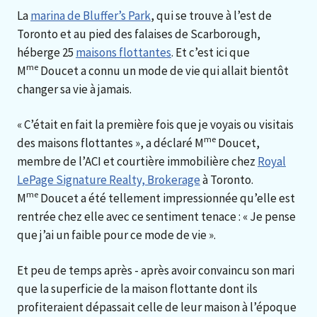
La
marina de Bluffer’s Park
, qui se trouve à l’est de
Toronto et au pied des falaises de Scarborough,
héberge 25
maisons flottantes
. Et c’est ici que
me
M
Doucet a connu un mode de vie qui allait bientôt
changer sa vie à jamais.
« C’était en fait la première fois que je voyais ou visitais
me
des maisons flottantes », a déclaré M
Doucet,
membre de l’ACI et courtière immobilière chez
Royal
LePage Signature Realty, Brokerage
à Toronto.
me
M
Doucet a été tellement impressionnée qu’elle est
rentrée chez elle avec ce sentiment tenace : « Je pense
que j’ai un faible pour ce mode de vie ».
Et peu de temps après - après avoir convaincu son mari
que la superficie de la maison flottante dont ils
profiteraient dépassait celle de leur maison à l’époque