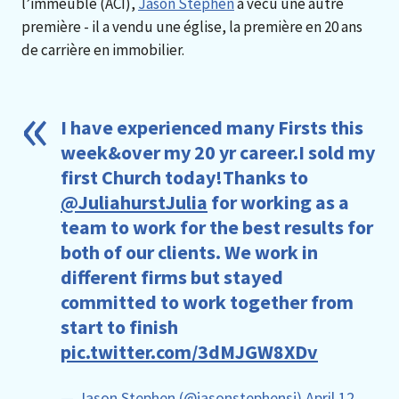
l’immeuble (ACI),
Jason Stephen
a vécu une autre
première - il a vendu une église, la première en 20 ans
de carrière en immobilier.
I have experienced many Firsts this
week&over my 20 yr career.I sold my
first Church today!Thanks to
@JuliahurstJulia
for working as a
team to work for the best results for
both of our clients. We work in
different firms but stayed
committed to work together from
start to finish
pic.twitter.com/3dMJGW8XDv
— Jason Stephen (@jasonstephensj)
April 12,