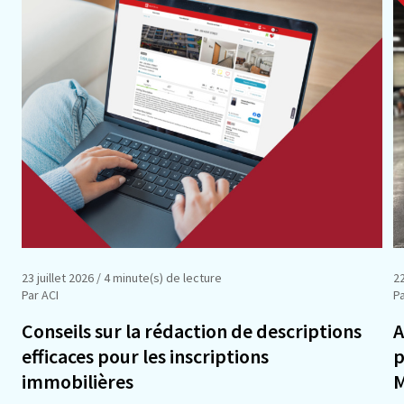
23 juillet 2026
/ 4 minute(s) de lecture
22
Par ACI
Pa
Conseils sur la rédaction de descriptions
A
efficaces pour les inscriptions
p
immobilières
M