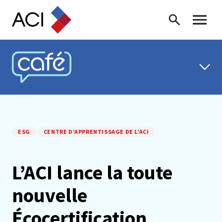
Skip to content
Recherche
Menu ba
CAFÉ ACI
ESG
CENTRE D’APPRENTISSAGE DE L’ACI
L’ACI lance la toute
nouvelle
Écocertification