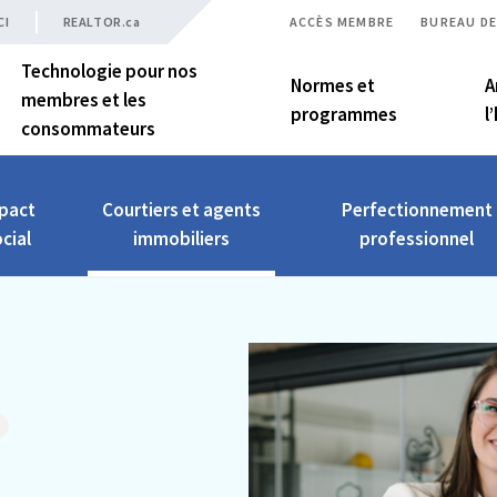
CI
REALTOR.ca
ACCÈS MEMBRE
BUREAU DE
Technologie pour nos
Normes et
A
membres et les
programmes
l
consommateurs
pact
Courtiers et agents
Perfectionnement
cial
immobiliers
professionnel