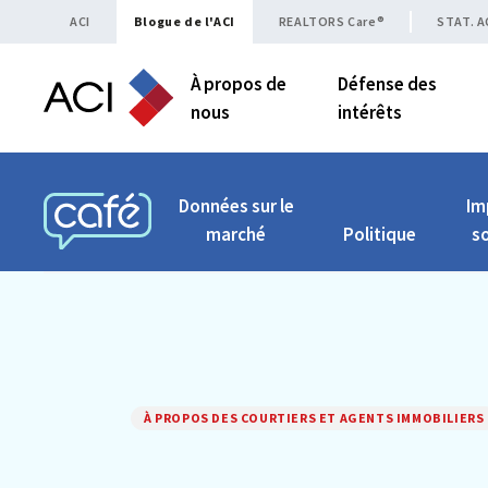
Skip to content
ACI
Blogue de l'ACI
REALTORS Care®
STAT. A
À propos de
Défense des
nous
intérêts
Données sur le
Im
marché
Politique
so
CAFÉ ACI
À PROPOS DES COURTIERS ET AGENTS IMMOBILIERS