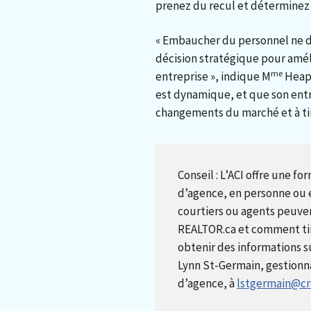
prenez du recul et déterminez 
« Embaucher du personnel ne do
décision stratégique pour amélio
me
entreprise », indique M
Heaps
est dynamique, et que son entr
changements du marché et à tir
Conseil : L’ACI offre une f
d’agence, en personne ou
courtiers ou agents peuvent
REALTOR.ca et comment tirer
obtenir des informations 
Lynn St-Germain, gestionn
d’agence, à
lstgermain@cr