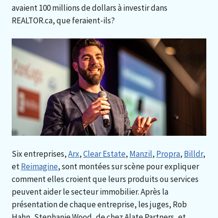
avaient 100 millions de dollars à investir dans
REALTOR.ca, que feraient-ils?
Six entreprises,
Arx
,
Clear Estate
,
Manzil
,
Propra
,
Billdr
,
et
Reimagine
, sont montées sur scène pour expliquer
comment elles croient que leurs produits ou services
peuvent aider le secteur immobilier. Après la
présentation de chaque entreprise, les juges, Rob
Hahn, Stephanie Wood, de chez Alate Partners, et