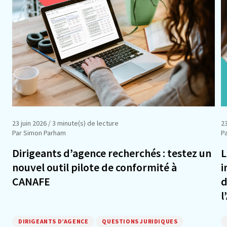
23 juin 2026
/ 3 minute(s) de lecture
23
Par Simon Parham
Pa
Dirigeants d’agence recherchés : testez un
L
nouvel outil pilote de conformité à
i
CANAFE
d
l
DIRIGEANTS D’AGENCE
QUESTIONS JURIDIQUES