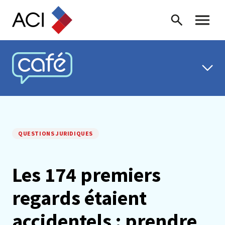
Skip to content
Recherche
Menu ba
CAFÉ ACI
QUESTIONS JURIDIQUES
Les 174 premiers
regards étaient
accidentels : prendre