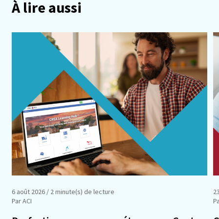
À lire aussi
6 août 2026
/ 2 minute(s) de lecture
23
Par ACI
Pa