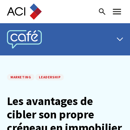
Skip to content
Recherche
Menu ba
CAFÉ ACI
MARKETING
LEADERSHIP
Les avantages de
cibler son propre
créneau en immobilier