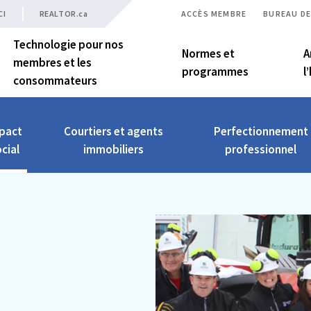
CI
REALTOR.ca
ACCÈS MEMBRE
BUREAU DE
Technologie pour nos
Normes et
A
membres et les
programmes
l
consommateurs
pact
Courtiers et agents
Perfectionnement
cial
immobiliers
professionnel