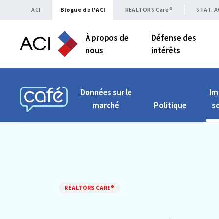
Skip to content
ACI
Blogue de l'ACI
REALTORS Care®
STAT. A
À propos de
Défense des
nous
intérêts
Données sur le
Im
marché
Politique
so
CAFÉ ACI
REALTORS CARE®