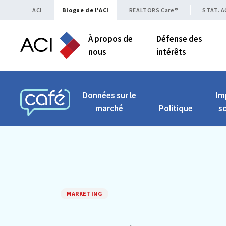
Skip to content
ACI
Blogue de l'ACI
REALTORS Care®
STAT. A
À propos de
Défense des
nous
intérêts
Données sur le
Im
marché
Politique
so
CAFÉ ACI
MARKETING