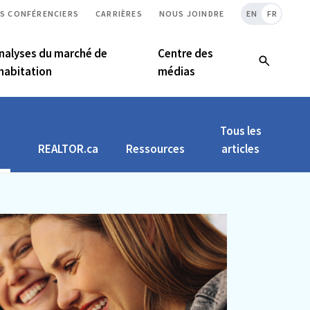
S CONFÉRENCIERS
CARRIÈRES
NOUS JOINDRE
EN
FR
nalyses du marché de
Centre des
’habitation
médias
Tous les
REALTOR.ca
Ressources
articles