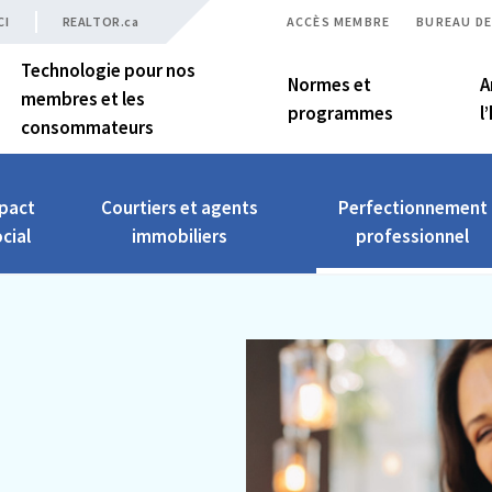
CI
REALTOR.ca
ACCÈS MEMBRE
BUREAU DE
Technologie pour nos
Normes et
A
membres et les
programmes
l
consommateurs
pact
Courtiers et agents
Perfectionnement
cial
immobiliers
professionnel