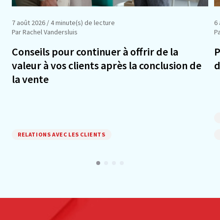
7 août 2026
/ 4 minute(s) de lecture
6
Par Rachel Vandersluis
Pa
Conseils pour continuer à offrir de la
P
valeur à vos clients après la conclusion de
d
la vente
RELATIONS AVEC LES CLIENTS