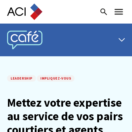
Skip to content
Recherche
Menu ba
CAFÉ ACI
LEADERSHIP
IMPLIQUEZ-VOUS
Mettez votre expertise
au service de vos pairs
courtiers et agents