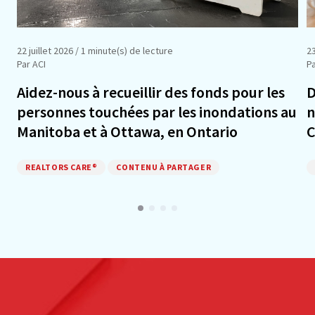
22 juillet 2026
/ 1 minute(s) de lecture
23
Par ACI
P
Aidez-nous à recueillir des fonds pour les
D
personnes touchées par les inondations au
n
Manitoba et à Ottawa, en Ontario
REALTORS CARE®
CONTENU À PARTAGER