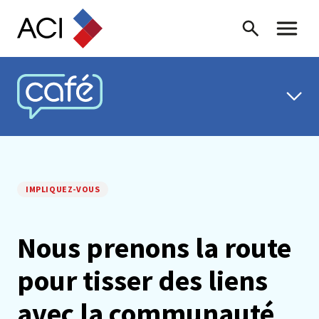
Skip to content
Recherche
Menu ba
CAFÉ ACI
IMPLIQUEZ-VOUS
Nous prenons la route
pour tisser des liens
avec la communauté