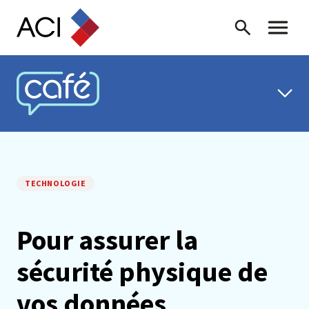
Skip to content
Recherche
Menu ba
CAFÉ ACI
TECHNOLOGIE
Pour assurer la
sécurité physique de
vos données