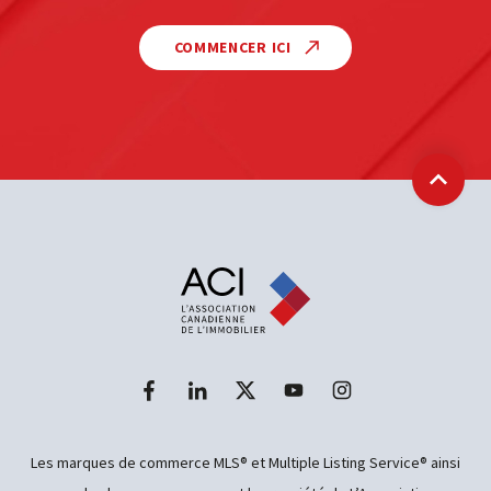
COMMENCER ICI
Retour
Les marques de commerce MLS® et Multiple Listing Service® ainsi