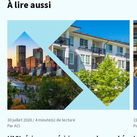
À lire aussi
30 juillet 2026
/ 4 minute(s) de lecture
21
Par ACI
Pa