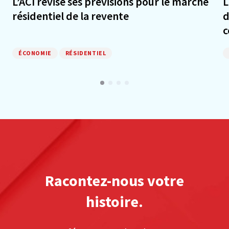
L’ACI révise ses prévisions pour le marché
L
résidentiel de la revente
d
c
ÉCONOMIE
RÉSIDENTIEL
Racontez-nous votre
histoire.