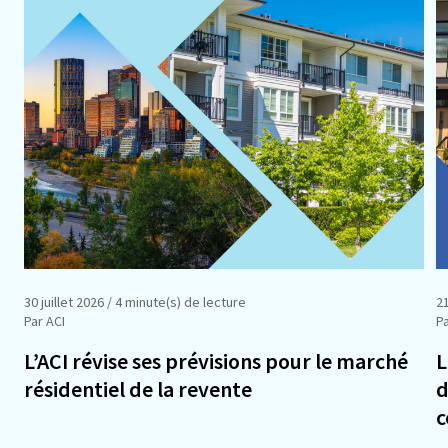
30 juillet 2026
/ 4 minute(s) de lecture
21
Par ACI
Pa
L’ACI révise ses prévisions pour le marché
L
résidentiel de la revente
d
c