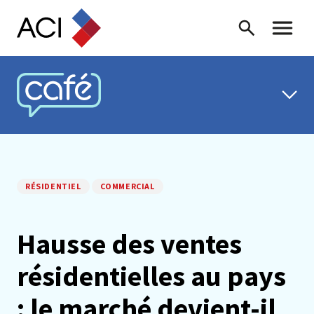
Skip to content
Recherche
Menu ba
CAFÉ ACI
RÉSIDENTIEL
COMMERCIAL
Hausse des ventes
résidentielles au pays
: le marché devient-il