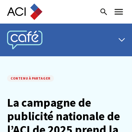
Skip to content
Recherche
Menu ba
CAFÉ ACI
CONTENU À PARTAGER
La campagne de
publicité nationale de
l’ACI de 2025 prend la