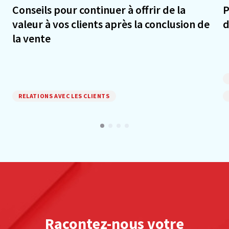
Conseils pour continuer à offrir de la
P
valeur à vos clients après la conclusion de
d
la vente
RELATIONS AVEC LES CLIENTS
Racontez-nous votre