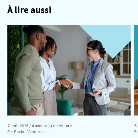
À lire aussi
7 août 2026
/ 4 minute(s) de lecture
6
Par Rachel Vandersluis
Pa