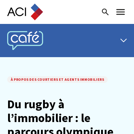
Skip to content
Recherche
Menu ba
CAFÉ ACI
À PROPOS DES COURTIERS ET AGENTS IMMOBILIERS
Du rugby à
l’immobilier : le
parcours olympique