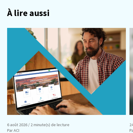
À lire aussi
6 août 2026
/ 2 minute(s) de lecture
24
Par ACI
Pa