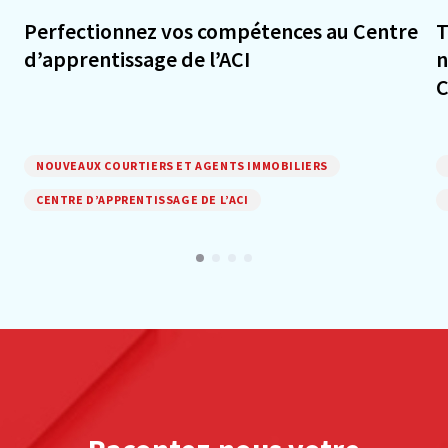
Perfectionnez vos compétences au Centre
T
d’apprentissage de l’ACI
n
C
NOUVEAUX COURTIERS ET AGENTS IMMOBILIERS
CENTRE D’APPRENTISSAGE DE L’ACI