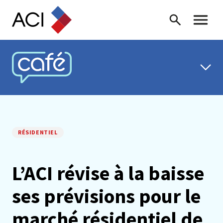
Skip to content
Recherche
Menu ba
CAFÉ ACI
RÉSIDENTIEL
L’ACI révise à la baisse
ses prévisions pour le
marché résidentiel de