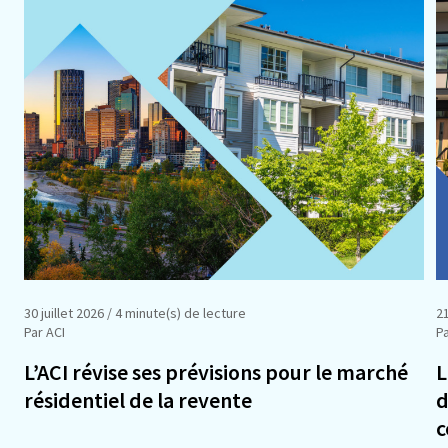
30 juillet 2026
/ 4 minute(s) de lecture
21
Par ACI
Pa
L’ACI révise ses prévisions pour le marché
L
résidentiel de la revente
d
c