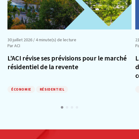
30 juillet 2026
/ 4 minute(s) de lecture
21
Par ACI
Pa
L’ACI révise ses prévisions pour le marché
L
résidentiel de la revente
d
c
ÉCONOMIE
RÉSIDENTIEL