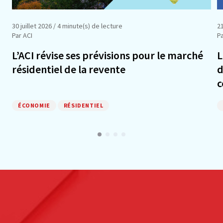
30 juillet 2026
/ 4 minute(s) de lecture
21
Par ACI
Pa
L’ACI révise ses prévisions pour le marché
L
résidentiel de la revente
d
c
ÉCONOMIE
RÉSIDENTIEL