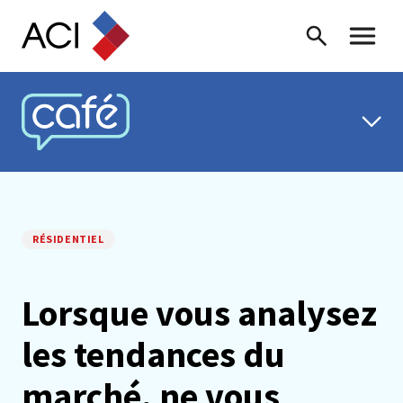
Skip to content
Recherche
Menu ba
CAFÉ ACI
RÉSIDENTIEL
Lorsque vous analysez
les tendances du
marché, ne vous