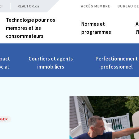
CI
REALTOR.ca
ACCÈS MEMBRE
BUREAU DE
Technologie pour nos
Normes et
A
membres et les
programmes
l
consommateurs
pact
Courtiers et agents
Perfectionnement
cial
immobiliers
professionnel
AGER