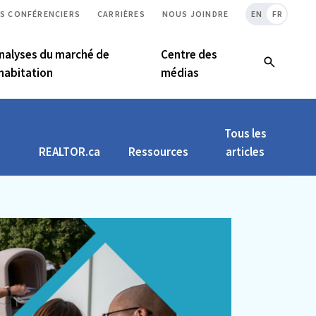
S CONFÉRENCIERS
CARRIÈRES
NOUS JOINDRE
EN
FR
nalyses du marché de
Centre des
’habitation
médias
Tous les
REALTOR.ca
Ressources
articles