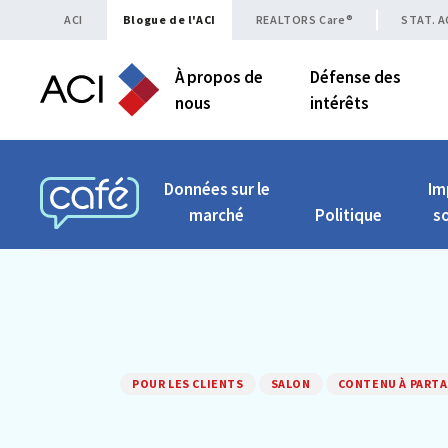
Skip to content
ACI
Blogue de l'ACI
REALTORS Care®
STAT. A
À propos de
Défense des
nous
intérêts
Données sur le
Im
marché
Politique
so
CAFÉ ACI
POUR LES CLIENTS
SALON
CONTENU À PART