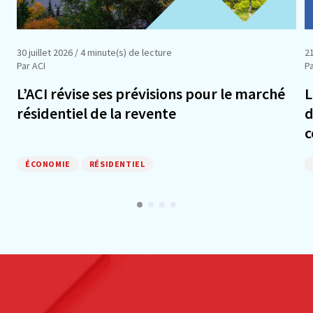
30 juillet 2026
/ 4 minute(s) de lecture
21
Par ACI
Pa
L’ACI révise ses prévisions pour le marché
L
résidentiel de la revente
d
c
ÉCONOMIE
RÉSIDENTIEL