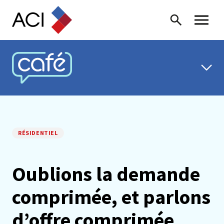
Skip to content
Recherche
Menu ba
CAFÉ ACI
RÉSIDENTIEL
Oublions la demande
comprimée, et parlons
d’offre comprimée