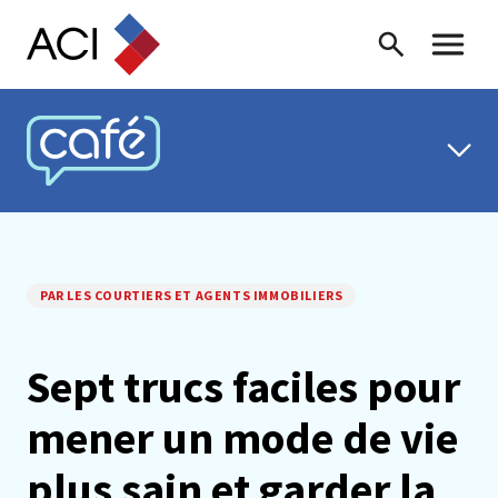
Skip to content
Recherche
Menu ba
CAFÉ ACI
PAR LES COURTIERS ET AGENTS IMMOBILIERS
Sept trucs faciles pour
mener un mode de vie
plus sain et garder la