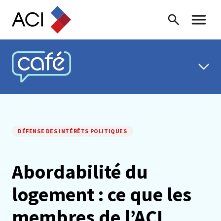
Skip to content
Recherche
Menu ba
CAFÉ ACI
DÉFENSE DES INTÉRÊTS POLITIQUES
Abordabilité du
logement : ce que les
membres de l’ACI