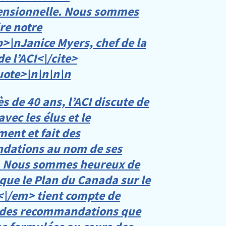
nsionnelle. Nous sommes
ire notre
p>\n
Janice Myers, chef de la
de l’ACI<\/cite>
uote>\n
\n\n
\n
s de 40 ans, l’ACI discute de
avec les élus et le
ent et fait des
dations au nom de ses
 Nous sommes heureux de
 que le
Plan du Canada sur le
\/em> tient compte de
 des recommandations que