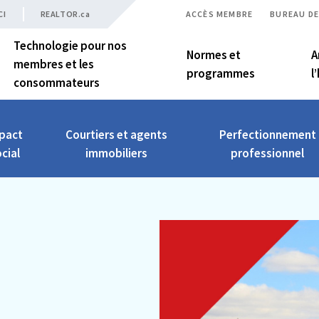
CI
REALTOR.ca
ACCÈS MEMBRE
BUREAU DE
Technologie pour nos
Normes et
A
membres et les
programmes
l
consommateurs
pact
Courtiers et agents
Perfectionnement
cial
immobiliers
professionnel