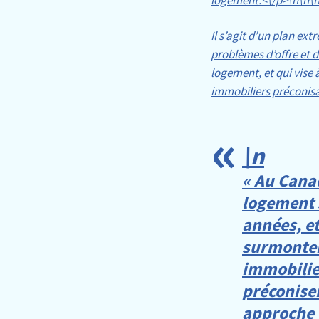
logement.<\/p>\n
\n\
Il s’agit d’un plan ex
problèmes d’offre et 
logement, et qui vise à
immobiliers préconisa
\n
« Au Canad
logement 
années, e
surmonter 
immobilie
préconise
approche 