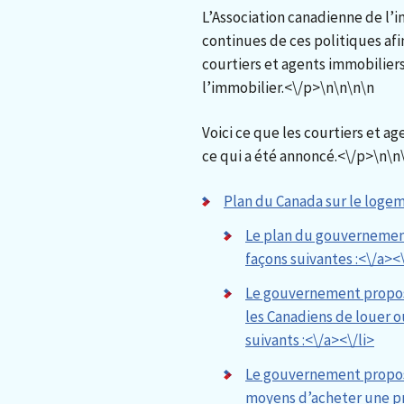
L’Association canadienne de l’i
continues de ces politiques af
courtiers et agents immobiliers
l’immobilier.<\/p>\n
\n\n
\n
Voici ce que les courtiers et a
ce qui a été annoncé.<\/p>\n
\n
Plan du Canada sur le loge
Le plan du gouvernement 
façons suivantes :<\/a><\
Le gouvernement propose 
les Canadiens de louer o
suivants :<\/a><\/li>
Le gouvernement propose
moyens d’acheter une pro