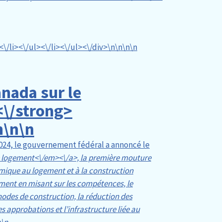
<\/li><\/ul><\/li><\/ul><\/div>\n
\n\n
\n
nada sur le
\/strong>
n\n
\n
2024, le gouvernement fédéral a annoncé le
e logement<\/em><\/a>, la première mouture
mique au logement et à la construction
ment en misant sur les compétences, le
odes de construction, la réduction des
s approbations et l’infrastructure liée au