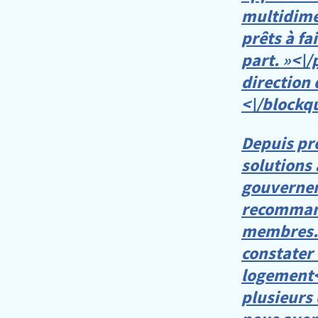
multidime
prêts à fa
part. »<\/
direction 
<\/blockq
Depuis prè
solutions 
gouvernem
recomman
membres.
constater
logement<
plusieurs