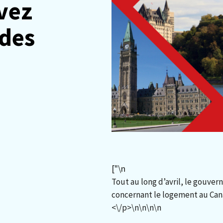
vez
 des
["
\n
Tout au long d’avril, le gouver
concernant le logement au Cana
<\/p>\n
\n\n
\n