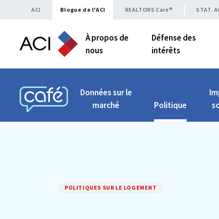
Skip to content
ACI
Blogue de l'ACI
REALTORS Care®
STAT. A
À propos de
Défense des
nous
intérêts
Données sur le
Im
marché
Politique
so
CAFÉ ACI
POLITIQUES SUR LE LOGEMENT