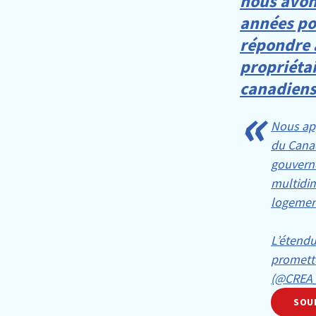
nous avon
années pou
répondre 
propriétai
canadiens
Nous ap
du Canad
gouvern
multidim
logemen
L’étendu
promette
(@CREA
SOU