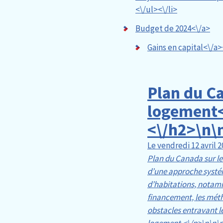
<\/ul><\/li>
Budget de 2024<\/a>
Gains en capital<\/a>
Plan du Ca
logement<
<\/h2>\n
\
Le vendredi 12 avril 
Plan du Canada sur l
d’une approche systé
d’habitations, notam
financement, les méth
obstacles entravant le