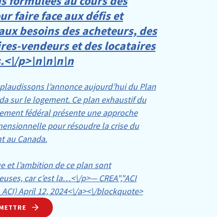
s formulées au cours des
r faire face aux défis et
aux besoins des acheteurs, des
res-vendeurs et des locataires
.<\/p>\n
\n\n
\n
plaudissons l’annonce aujourd’hui du Plan
a sur le logement. Ce plan exhaustif du
ement fédéral présente une approche
ensionnelle pour résoudre la crise du
t au Canada.
e et l’ambition de ce plan sont
uses, car c’est la…<\/p>— CREA","ACI
_ACI)
April 12, 2024<\/a><\/blockquote>
METTRE